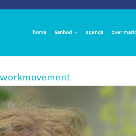
home
aanbod
agenda
over marl
athworkmovement