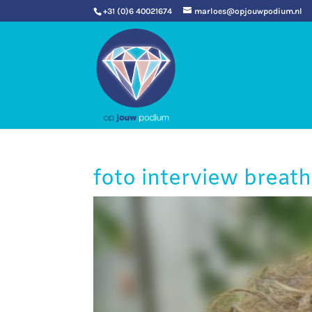
+31 (0)6 40021674
marloes@opjouwpodium.nl
foto interview bre