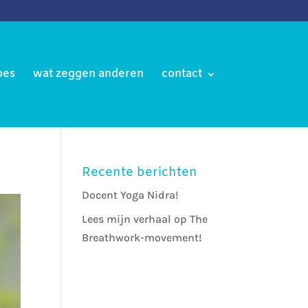
oes
wat zeggen anderen
contact
Recente berichten
Docent Yoga Nidra!
Lees mijn verhaal op The
Breathwork-movement!